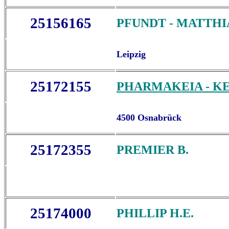
25156165
PFUNDT - MATTHI
Leipzig
25172155
PHARMAKEIA -
KE
4500 Osnabrück
25172355
PREMIER B.
25174000
PHILLIP H.E.