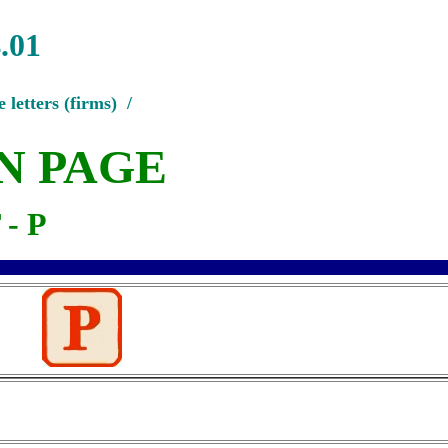
4.01
 letters (firms) /
N PAGE
- P
ER