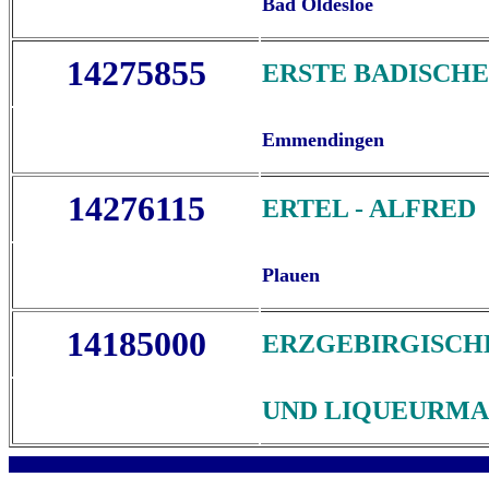
Bad Oldesloe
14275855
ERSTE BADISCH
Emmendingen
14276115
ERTEL - ALFRED
Plauen
14185000
ERZGEBIRGISCHE
UND LIQUEURM